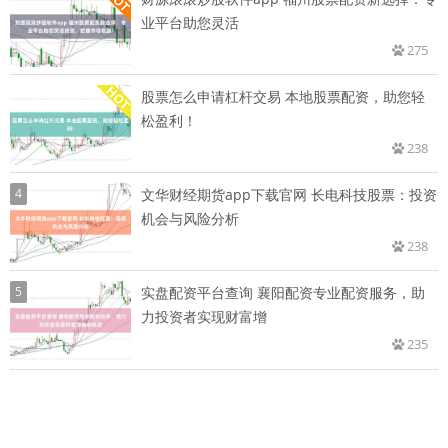
业平台助您灵活
275
股票怎么申请杠杆交易 本地股票配资，助您轻
松盈利！
238
4
文华财经期货app下载官网 长电科技股票：投资
机会与风险分析
238
5
实盘配资平台查询 襄阳配资专业配资服务，助
力投资者实现财富增
235